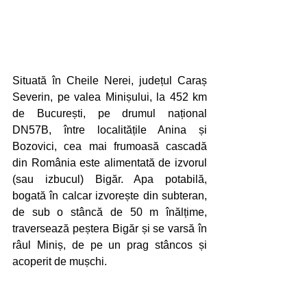
Situată în Cheile Nerei, județul Caraș 
Severin, pe valea Minișului, la 452 km 
de București, pe drumul național 
DN57B, între localitățile Anina și 
Bozovici, cea mai frumoasă cascadă 
din România este alimentată de izvorul 
(sau izbucul) Bigăr. Apa potabilă, 
bogată în calcar izvorește din subteran, 
de sub o stâncă de 50 m înălțime, 
traversează peștera Bigăr și se varsă în 
râul Miniș, de pe un prag stâncos și 
acoperit de mușchi. 