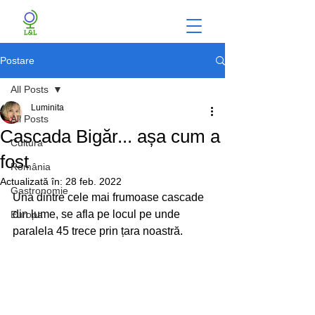
Postare
All Posts
Luminita
All Posts
Cascada Bigăr... așa cum a
Cultura
fost
România
Actualizată în:
28 feb. 2022
Gastronomie
Una dintre cele mai frumoase cascade 
din lume, se afla pe locul pe unde 
Europa
paralela 45 trece prin țara noastră.