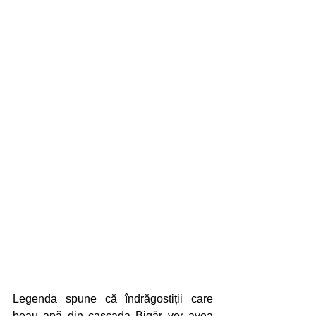
Legenda spune că îndrăgostiții care 
beau apă din cascada Bigăr vor avea 