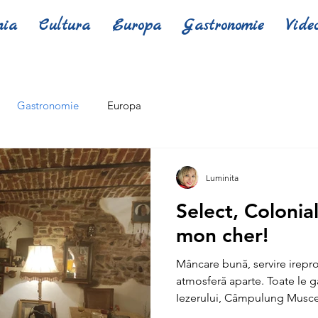
nia
Cultura
Europa
Gastronomie
Vide
Gastronomie
Europa
Luminita
Select, Colonial
mon cher!
Mâncare bună, servire ireproș
atmosferă aparte. Toate le g
Iezerului, Câmpulung Muscel