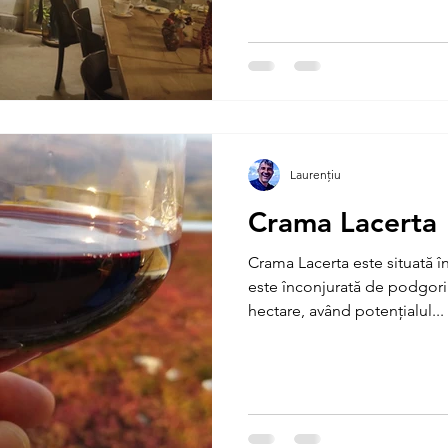
Laurențiu
Crama Lacerta
Crama Lacerta este situată î
este înconjurată de podgori
hectare, având potențialul...