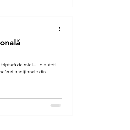
ională
riptură de miel... Le puteți
ncăruri tradiționale din