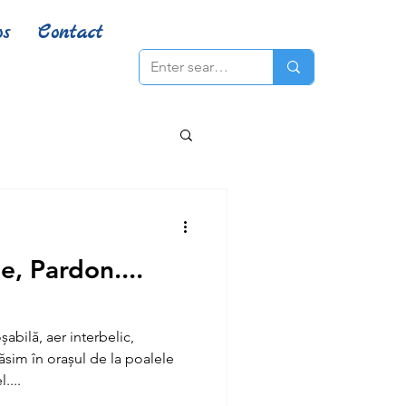
os
Contact
e, Pardon....
abilă, aer interbelic,
ăsim în orașul de la poalele
....