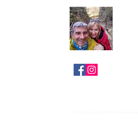
Suntem 
calatori
Fotograf
@L
© 2023 by Going Places. Proudly cre