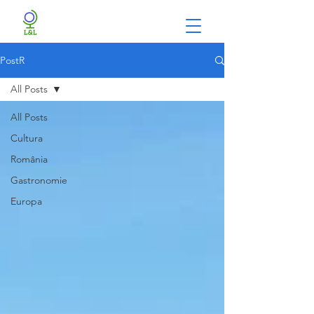
PostR
All Posts
All Posts
Cultura
România
Gastronomie
Europa