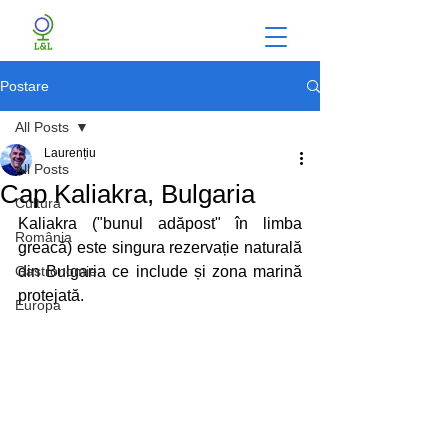
Postare
All Posts
Laurențiu
All Posts
Cap Kaliakra, Bulgaria
Cultura
Kaliakra ("bunul adăpost" în limba 
România
greacă) este singura rezervație naturală 
Gastronomie
din Bulgaria ce include și zona marină 
protejată.
Europa