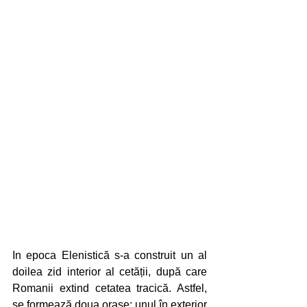
In epoca Elenistică s-a construit un al 
doilea zid interior al cetății, după care 
Romanii extind cetatea tracică. Astfel, 
se formează doua orașe: unul în exterior 