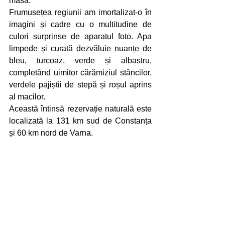
masa.
Frumusețea regiunii am imortalizat-o în 
imagini și cadre cu o multitudine de 
culori surprinse de aparatul foto. Apa 
limpede și curată dezvăluie nuanțe de 
bleu, turcoaz, verde și albastru, 
completând uimitor cărămiziul stâncilor, 
verdele pajiștii de stepă și roșul aprins 
al macilor.
Această întinsă rezervație naturală este 
localizată la 131 km sud de Constanța 
și 60 km nord de Varna.