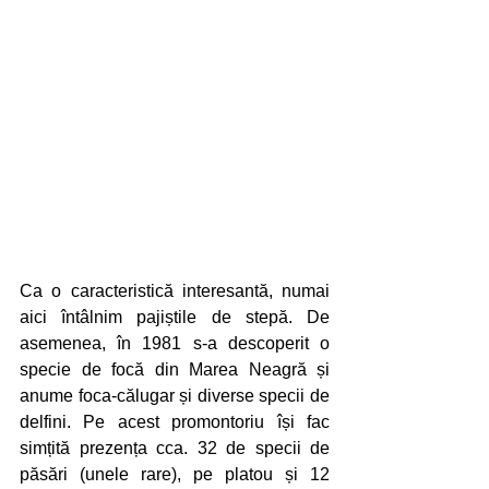
Ca o caracteristică interesantă, numai 
aici întâlnim pajiștile de stepă. De 
asemenea, în 1981 s-a descoperit o 
specie de focă din Marea Neagră și 
anume foca-călugar și diverse specii de 
delfini. Pe acest promontoriu își fac 
simțită prezența cca. 32 de specii de 
păsări (unele rare), pe platou și 12 