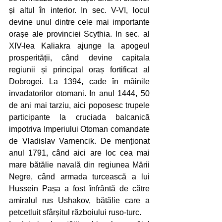
și altul în interior. In sec. V-VI, locul 
devine unul dintre cele mai importante 
orașe ale provinciei Scythia. In sec. al 
XIV-lea Kaliakra ajunge la apogeul 
prosperității, când devine capitala 
regiunii și principal oraș fortificat al 
Dobrogei. La 1394, cade în mâinile 
invadatorilor otomani. In anul 1444, 50 
de ani mai tarziu, aici poposesc trupele 
participante la cruciada balcanică 
impotriva Imperiului Otoman comandate 
de Vladislav Varnencik. De menționat 
anul 1791, când aici are loc cea mai 
mare bătălie navală din regiunea Mării 
Negre, când armada turcească a lui 
Hussein Pașa a fost înfrântă de către 
amiralul rus Ushakov, bătălie care a 
petcetluit sfârșitul războiului ruso-turc. 