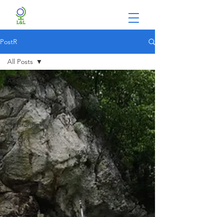
PostR
All Posts
All Posts
Cultura
România
Gastronomie
Europa